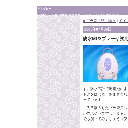
尺八ブログ
鈴木幻山（旧名：寒幻）のブログ 「日本人に生まれて本当に良かったと
« プラ管「悠」購入
|
メイ
2005年07月30日
防水MP3プレーヤ
す。防水設計で乾電池によ
ドアをはじめ、さまざまな
っています。
先日購入したプラ管尺八
が作れそうですし、まぁ、
でも演ってみましょう（笑